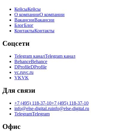
Кейсы
Кейсы
О компании
О компании
Вакансии
Вакансии
Блог
Блог
Контакты
Контакты
Соцсети
Telegram канал
Telegram канал
Behance
Behance
DProfile
DProfile
vc.ru
vc.ru
VK
VK
Для связи
+7 (495) 118-37-10
+7 (495) 118-37-10
info@else-digital.ru
info@else-digital.ru
Telegram
Telegram
Офис