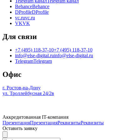
Telegram канал
Telegram канал
Behance
Behance
DProfile
DProfile
vc.ru
vc.ru
VK
VK
Для связи
+7 (495) 118-37-10
+7 (495) 118-37-10
info@else-digital.ru
info@else-digital.ru
Telegram
Telegram
Офис
г. Ростов-на-Дону
ул. Троллейбусная 24/2в
Аккредитованная IT-компания
Презентация
Презентация
Реквизиты
Реквизиты
Оставить заявку